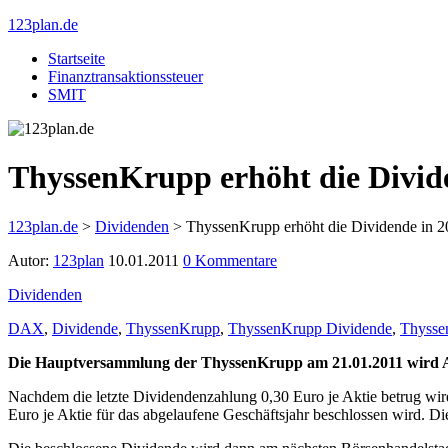
123plan.de
Startseite
Finanztransaktionssteuer
SMIT
ThyssenKrupp erhöht die Divid
123plan.de
>
Dividenden
>
ThyssenKrupp erhöht die Dividende in 2
Autor:
123plan
10.01.2011
0 Kommentare
Dividenden
DAX
,
Dividende
,
ThyssenKrupp
,
ThyssenKrupp Dividende
,
Thysse
Die Hauptversammlung der ThyssenKrupp am 21.01.2011 wird Akt
Nachdem die letzte Dividendenzahlung 0,30 Euro je Aktie betrug wi
Euro je Aktie für das abgelaufene Geschäftsjahr beschlossen wird.