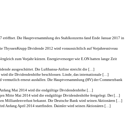
 eröffnet. Die Hauptversammlung des Stahlkonzerns fand Ende Januar 2017 in
ie ThyssenKrupp Dividende 2012 wird voraussichtlich auf Vorjahresniveau
ergleich zum Vorjahr kürzen. Energieversorger wie E.ON hatten lange Zeit
idende ausgeschüttet. Die Lufthansa-Airline streicht die […]
wird die Dividendenhöhe beschlossen. Linde, das internationale […]
rd vermutlich erneut ausfallen. Die Hauptversammlung (HV) der Commerzbank
as Anfang Mai 2014 wird die endgültige Dividendenhöhe […]
gen Mitte Mai 2014 wird die endgültige Dividendenhöhe festgelegt. Der […]
nen Milliardenverlust bekannt. Die Deutsche Bank wird seinen Aktionären […]
rd Anfang April 2014 stattfinden. Daimler wird seinen Aktionären […]