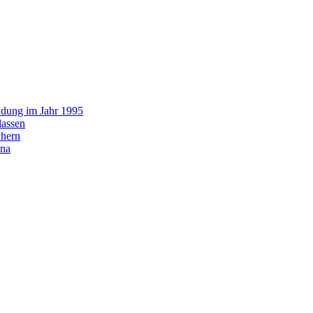
ündung im Jahr 1995
lassen
chern
ona