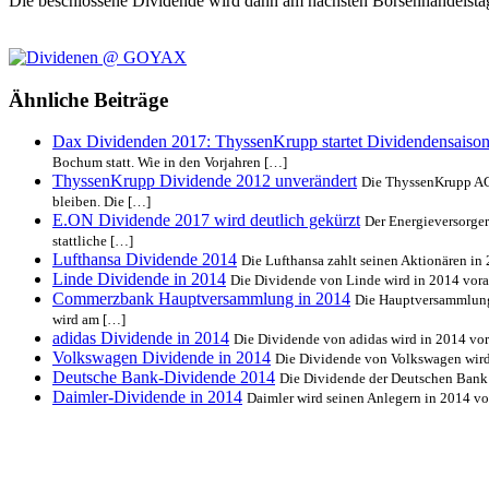
Die beschlossene Dividende wird dann am nächsten Börsenhandelstag,
Ähnliche Beiträge
Dax Dividenden 2017: ThyssenKrupp startet Dividendensaiso
Bochum statt. Wie in den Vorjahren […]
ThyssenKrupp Dividende 2012 unverändert
Die ThyssenKrupp AG 
bleiben. Die […]
E.ON Dividende 2017 wird deutlich gekürzt
Der Energieversorger
stattliche […]
Lufthansa Dividende 2014
Die Lufthansa zahlt seinen Aktionären in 
Linde Dividende in 2014
Die Dividende von Linde wird in 2014 vora
Commerzbank Hauptversammlung in 2014
Die Hauptversammlung 
wird am […]
adidas Dividende in 2014
Die Dividende von adidas wird in 2014 vor
Volkswagen Dividende in 2014
Die Dividende von Volkswagen wird 
Deutsche Bank-Dividende 2014
Die Dividende der Deutschen Bank w
Daimler-Dividende in 2014
Daimler wird seinen Anlegern in 2014 vo