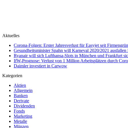
Aktuelles
Corona-Folgen: Erster Jahresverlust für Easyjet seit Firmengr
Gesundheitsminister Spahn will Karneval 2020/2021 ausfallen 
Ryanair will sich Lufthansa-Slots in München und Frankfurt si
IfW-Prognose: Verlust von 1 Million Arbeitsplätzen durch Cor
Daimler investiert in Carwow
Kategorien
Aktien
Allgemein
Banken
Derivate
Dividenden
Fonds
Marketing
Metalle
Münzen