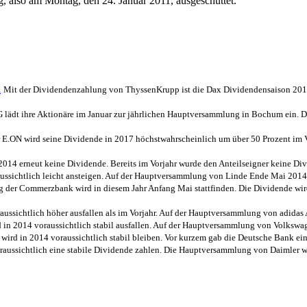
 also am Montag, den 24. Januar 2011, ausgeschüttet.
n
Mit der Dividendenzahlung von ThyssenKrupp ist die Dax Dividendensaison 2017
lädt ihre Aktionäre im Januar zur jährlichen Hauptversammlung in Bochum ein. D
 E.ON wird seine Dividende in 2017 höchstwahrscheinlich um über 50 Prozent im V
2014 erneut keine Dividende. Bereits im Vorjahr wurde den Anteilseigner keine Div
ussichtlich leicht ansteigen. Auf der Hauptversammlung von Linde Ende Mai 2014 
der Commerzbank wird in diesem Jahr Anfang Mai stattfinden. Die Dividende wi
aussichtlich höher ausfallen als im Vorjahr. Auf der Hauptversammlung von adid
in 2014 voraussichtlich stabil ausfallen. Auf der Hauptversammlung von Volkswa
ird in 2014 voraussichtlich stabil bleiben. Vor kurzem gab die Deutsche Bank ei
raussichtlich eine stabile Dividende zahlen. Die Hauptversammlung von Daimler wi