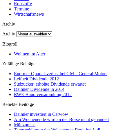
Rohstoffe
Termine
Wirtschaftsnews
Archiv
Archiv
Blogroll
Wohnen im Alter
Zufällige Beiträge
Enormer Quartalsverlust bei GM – General Motors
Leifheit Dividende 2012
Südzucker: erhöhte Dividende erwartet
Daimler-Dividende in 2014
RWE Hauptversammlung 2012
Beliebte Beiträge
Daimler investiert in Carwow
Am Wochenende wird an der Börse nicht gehandelt
Münzpreise
Tagesgeldkonto der Volkswagen Bank bei Lidl