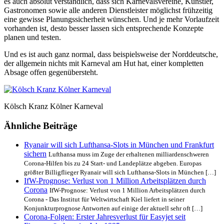
es auch absolut verständlich, dass sich Karnevalsvereine, Künstler,
Gastronomen sowie alle anderen Dienstleister möglichst frühzeitig
eine gewisse Planungssicherheit wünschen. Und je mehr Vorlaufzeit
vorhanden ist, desto besser lassen sich entsprechende Konzepte
planen und testen.
Und es ist auch ganz normal, dass beispielsweise der Norddeutsche,
der allgemein nichts mit Karneval am Hut hat, einer kompletten
Absage offen gegenübersteht.
Kölsch Kranz Kölner Karneval
Ähnliche Beiträge
Ryanair will sich Lufthansa-Slots in München und Frankfurt
sichern
Lufthansa muss im Zuge der erhaltenen milliardenschweren
Corona-Hilfen bis zu 24 Start- und Landeplätze abgeben. Europas
größter Billigflieger Ryanair will sich Lufthansa-Slots in München […]
IfW-Prognose: Verlust von 1 Million Arbeitsplätzen durch
Corona
IfW-Prognose: Verlust von 1 Million Arbeitsplätzen durch
Corona - Das Institut für Weltwirtschaft Kiel liefert in seiner
Konjunkturprognose Antworten auf einige der aktuell sehr oft […]
Corona-Folgen: Erster Jahresverlust für Easyjet seit