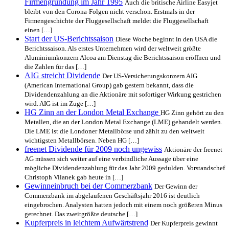
Firmengründung im Jahr 1995
Auch die britische Airline Easyjet
bleibt von den Corona-Folgen nicht verschon. Erstmals in der
Firmengeschichte der Fluggesellschaft meldet die Fluggesellschaft
einen […]
Start der US-Berichtssaison
Diese Woche beginnt in den USA die
Berichtssaison. Als erstes Unternehmen wird der weltweit größte
Aluminiumkonzern Alcoa am Dienstag die Berichtssaison eröffnen und
die Zahlen für das […]
AIG streicht Dividende
Der US-Versicherungskonzern AIG
(American International Group) gab gestern bekannt, dass die
Dividendenzahlung an die Aktionäre mit sofortiger Wirkung gestrichen
wird. AIG ist im Zuge […]
HG Zinn an der London Metal Exchange
HG Zinn gehört zu den
Metallen, die an der London Metal Exchange (LME) gehandelt werden.
Die LME ist die Londoner Metallbörse und zählt zu den weltweit
wichtigsten Metallbörsen. Neben HG […]
freenet Dividende für 2009 noch ungewiss
Aktionäre der freenet
AG müssen sich weiter auf eine verbindliche Aussage über eine
mögliche Dividendenzahlung für das Jahr 2009 gedulden. Vorstandschef
Christoph Vilanek gab heute in […]
Gewinneinbruch bei der Commerzbank
Der Gewinn der
Commerzbank im abgelaufenen Geschäftsjahr 2016 ist deutlich
eingebrochen. Analysten hatten jedoch mit einem noch größeren Minus
gerechnet. Das zweitgrößte deutsche […]
Kupferpreis in leichtem Aufwärtstrend
Der Kupferpreis gewinnt