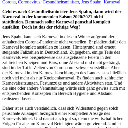
Corona
,
Coronavirus
,
Gesundheitsminister
,
Jens Spahn
,
Karneval
Geht es nach Gesundheitsminister Jens Spahn, dann wird der
Karneval in der kommenden Saison 2020/2021 nicht
stattfinden. Demnach sollte Karneval pauschal komplett
ausfallen. Doch ist das der richtige Weg?
Jens Spahn kann sich Karneval in diesem Winter aufgrund der
anhaltenden Corona-Pandemie nicht vorstellen. Er plädiert dafür den
Karneval komplett ausfallen zu lassen. Hintergrund sind erneut
steigende Fallzahlen in Deutschland. Zugegeben, einige Teile des
Karnevals wie beispielsweise das ausgelassene Feiern in den
zahlreichen Kneipen und Bars, ohne Abstand und dicht gedrängt,
sind in der Tat in Zeiten von Corona nur schwer vorstellbar. Aber
der Karneval in den Karnevalshochburgen des Landes ist schließlich
noch viel mehr als nur Kneipenkarneval. Es finden auch zahlreiche
Karnevalssitzungen, Festumzüge und andere Aktivitäten statt. Und
die eine oder andere Veranstaltung würde sich ganz gewiss auch mit
entsprechenden Konzepten im Bereich Hygiene und Abstand
realisieren lassen.
Daher ist es auch verständlich, dass sich Widerstand gegen solch
pauschale Aussagen bezüglich einer kompletten Absage des
Karnevals bildet. Und das ist auch gut so, denn die wirtschaftlichen
Folgen für alle am Karneval Beteiligten wären gravierend. Und ist