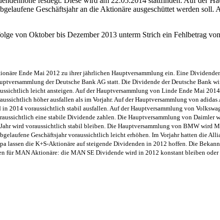
ndenhöhe festlegt. Diese wird am 22.05.2014 stattfinden. Auf der H
bgelaufene Geschäftsjahr an die Aktionäre ausgeschüttet werden soll
olge von Oktober bis Dezember 2013 unterm Strich ein Fehlbetrag von f
ionäre Ende Mai 2012 zu ihrer jährlichen Hauptversammlung ein. Eine Dividendene
Hauptversammlung der Deutsche Bank AG statt. Die Dividende der Deutsche Bank w
ussichtlich leicht ansteigen. Auf der Hauptversammlung von Linde Ende Mai 2014 
aussichtlich höher ausfallen als im Vorjahr. Auf der Hauptversammlung von adid
in 2014 voraussichtlich stabil ausfallen. Auf der Hauptversammlung von Volkswa
raussichtlich eine stabile Dividende zahlen. Die Hauptversammlung von Daimler wi
ahr wird voraussichtlich stabil bleiben. Die Hauptversammlung von BMW wird Mit
abgelaufene Geschäftsjahr voraussichtlich leicht erhöhen. Im Vorjahr hatten die Al
opa lassen die K+S-Aktionäre auf steigende Dividenden in 2012 hoffen. Die Beka
en für MAN Aktionäre: die MAN SE Dividende wird in 2012 konstant bleiben oder