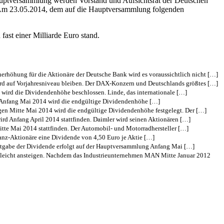
auptversammlung werden Vorstand und Aufsichtsrat der Deutschen
. Am 23.05.2014, dem auf die Hauptversammlung folgenden
ast einer Milliarde Euro stand.
rhöhung für die Aktionäre der Deutsche Bank wird es voraussichtlich nicht […]
ird auf Vorjahresniveau bleiben. Der DAX-Konzern und Deutschlands größtes […]
wird die Dividendenhöhe beschlossen. Linde, das internationale […]
as Anfang Mai 2014 wird die endgültige Dividendenhöhe […]
gen Mitte Mai 2014 wird die endgültige Dividendenhöhe festgelegt. Der […]
rd Anfang April 2014 stattfinden. Daimler wird seinen Aktionären […]
te Mai 2014 stattfinden. Der Automobil- und Motorradhersteller […]
lianz-Aktionäre eine Dividende von 4,50 Euro je Aktie […]
nntgabe der Dividende erfolgt auf der Hauptversammlung Anfang Mai […]
 leicht ansteigen. Nachdem das Industrieunternehmen MAN Mitte Januar 2012