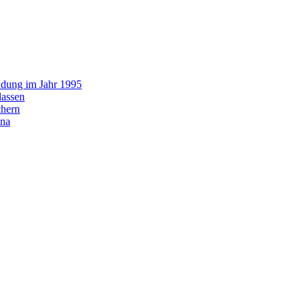
ündung im Jahr 1995
lassen
chern
ona