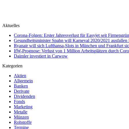
Aktuelles
Corona-Folgen: Erster Jahresverlust für Easyjet seit Firmengr
Gesundheitsminister Spahn will Karneval 2020/2021 ausfallen 
Ryanair will sich Lufthansa-Slots in München und Frankfurt si
IfW-Prognose: Verlust von 1 Million Arbeitsplätzen durch Cor
Daimler investiert in Carwow
Kategorien
Aktien
Allgemein
Banken
Derivate
Dividenden
Fonds
Marketing
Metalle
Münzen
Rohstoffe
Termine