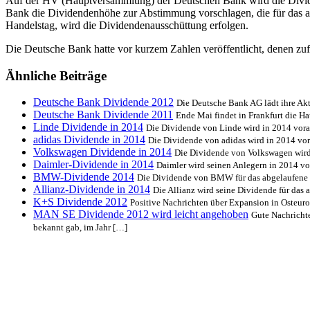
Auf der HV (Hauptversammlung) der Deutschen Bank wird die Divide
Bank die Dividendenhöhe zur Abstimmung vorschlagen, die für das a
Handelstag, wird die Dividendenausschüttung erfolgen.
Die Deutsche Bank hatte vor kurzem Zahlen veröffentlicht, denen zuf
Ähnliche Beiträge
Deutsche Bank Dividende 2012
Die Deutsche Bank AG lädt ihre Akt
Deutsche Bank Dividende 2011
Ende Mai findet in Frankfurt die 
Linde Dividende in 2014
Die Dividende von Linde wird in 2014 vora
adidas Dividende in 2014
Die Dividende von adidas wird in 2014 vor
Volkswagen Dividende in 2014
Die Dividende von Volkswagen wird 
Daimler-Dividende in 2014
Daimler wird seinen Anlegern in 2014 vo
BMW-Dividende 2014
Die Dividende von BMW für das abgelaufene J
Allianz-Dividende in 2014
Die Allianz wird seine Dividende für das 
K+S Dividende 2012
Positive Nachrichten über Expansion in Osteur
MAN SE Dividende 2012 wird leicht angehoben
Gute Nachricht
bekannt gab, im Jahr […]