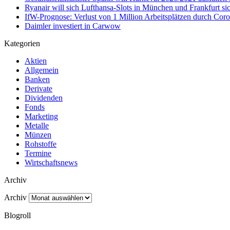
Ryanair will sich Lufthansa-Slots in München und Frankfurt si
IfW-Prognose: Verlust von 1 Million Arbeitsplätzen durch Cor
Daimler investiert in Carwow
Kategorien
Aktien
Allgemein
Banken
Derivate
Dividenden
Fonds
Marketing
Metalle
Münzen
Rohstoffe
Termine
Wirtschaftsnews
Archiv
Archiv
Blogroll