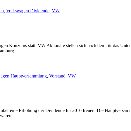
en
,
Volkswagen Dividende
,
VW
en Konzerns statt. VW Aktionäre stellen sich nach dem für das Unter
n Hamburg…
agen Hauptversammlung
,
Vorstand
,
VW
ber eine Erhöhung der Dividende für 2010 freuen. Die Hauptversamml
09 waren…