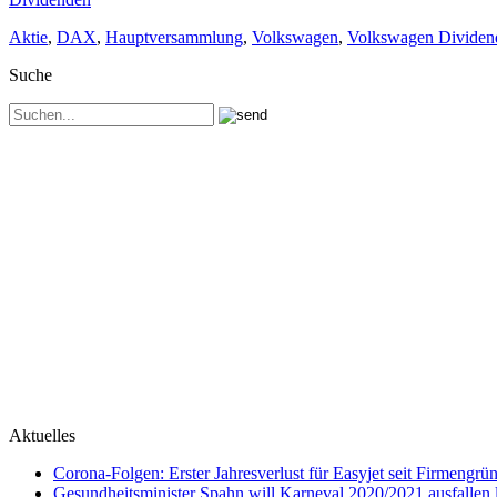
Aktie
,
DAX
,
Hauptversammlung
,
Volkswagen
,
Volkswagen Dividen
Suche
Aktuelles
Corona-Folgen: Erster Jahresverlust für Easyjet seit Firmengr
Gesundheitsminister Spahn will Karneval 2020/2021 ausfallen 