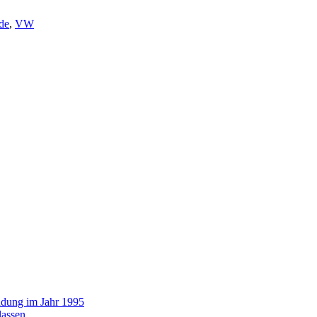
de
,
VW
ündung im Jahr 1995
lassen