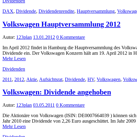
Dividenden
DAX
,
Dividende
,
Dividendenrendite
,
Hauptversammlung
,
Volkswag
Volkswagen Hauptversammlung 2012
Autor:
123plan
13.01.2012
0 Kommentare
Im April 2012 findet in Hamburg die Hauptversammlung des Volkswag
Dividende ein. Der Volkswagen Konzern hält am 19. April 2012 i
Mehr Lesen
Dividenden
2011
,
2012
,
Aktie
,
Aufsichtsrat
,
Dividende
,
HV
,
Volkswagen
,
Volksw
Volkswagen: Dividende angehoben
Autor:
123plan
03.05.2011
0 Kommentare
Die Aktionäre von Volkswagen (ISIN: DE0007664039 ) können sich ü
Jahr 2010 eine Dividende von 2,26 Euro ausgeschüttet. Im Jahr 20
Mehr Lesen
Dividenden