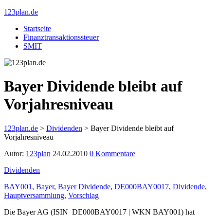
123plan.de
Startseite
Finanztransaktionssteuer
SMIT
Bayer Dividende bleibt auf
Vorjahresniveau
123plan.de
>
Dividenden
>
Bayer Dividende bleibt auf
Vorjahresniveau
Autor:
123plan
24.02.2010
0 Kommentare
Dividenden
BAY001
,
Bayer
,
Bayer Dividende
,
DE000BAY0017
,
Dividende
,
Hauptversammlung
,
Vorschlag
Die Bayer AG (ISIN DE000BAY0017 | WKN BAY001) hat