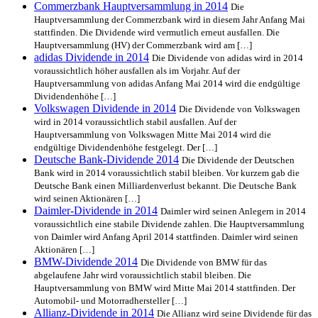
Commerzbank Hauptversammlung in 2014
Die
Hauptversammlung der Commerzbank wird in diesem Jahr Anfang Mai
stattfinden. Die Dividende wird vermutlich erneut ausfallen. Die
Hauptversammlung (HV) der Commerzbank wird am […]
adidas Dividende in 2014
Die Dividende von adidas wird in 2014
voraussichtlich höher ausfallen als im Vorjahr. Auf der
Hauptversammlung von adidas Anfang Mai 2014 wird die endgültige
Dividendenhöhe […]
Volkswagen Dividende in 2014
Die Dividende von Volkswagen
wird in 2014 voraussichtlich stabil ausfallen. Auf der
Hauptversammlung von Volkswagen Mitte Mai 2014 wird die
endgültige Dividendenhöhe festgelegt. Der […]
Deutsche Bank-Dividende 2014
Die Dividende der Deutschen
Bank wird in 2014 voraussichtlich stabil bleiben. Vor kurzem gab die
Deutsche Bank einen Milliardenverlust bekannt. Die Deutsche Bank
wird seinen Aktionären […]
Daimler-Dividende in 2014
Daimler wird seinen Anlegern in 2014
voraussichtlich eine stabile Dividende zahlen. Die Hauptversammlung
von Daimler wird Anfang April 2014 stattfinden. Daimler wird seinen
Aktionären […]
BMW-Dividende 2014
Die Dividende von BMW für das
abgelaufene Jahr wird voraussichtlich stabil bleiben. Die
Hauptversammlung von BMW wird Mitte Mai 2014 stattfinden. Der
Automobil- und Motorradhersteller […]
Allianz-Dividende in 2014
Die Allianz wird seine Dividende für das