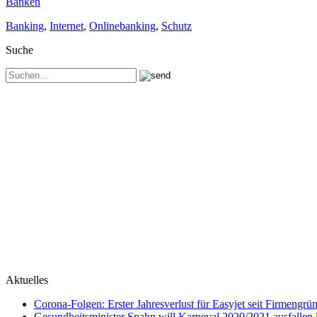
Banken
Banking
,
Internet
,
Onlinebanking
,
Schutz
Suche
Aktuelles
Corona-Folgen: Erster Jahresverlust für Easyjet seit Firmengr
Gesundheitsminister Spahn will Karneval 2020/2021 ausfallen 