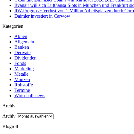
Ryanair will sich Lufthansa-Slots in München und Frankfurt si
IfW-Prognose: Verlust von 1 Million Arbeitsplätzen durch Cor
Daimler investiert in Carwow
Kategorien
Aktien
Allgemein
Banken
Derivate
Dividenden
Fonds
Marketing
Metalle
Münzen
Rohstoffe
Termine
Wirtschaftsnews
Archiv
Archiv
Blogroll