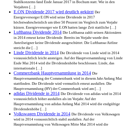
Stahlkonzerns fand Ende Januar 2017 in Bochum statt. Wie in den
Vorjahren […]
E.ON Dividende 2017 wird deutlich gekürzt
Der
Energieversorger E.ON wird seine Dividende in 2017
höchstwahrscheinlich um über 50 Prozent im Vergleich zum Vorjahr
kürzen. Energieversorger wie E.ON hatten lange Zeit stattliche […]
Lufthansa Dividende 2014
Die Lufthansa zahlt seinen Aktionären
in 2014 erneut keine Dividende. Bereits im Vorjahr wurde den
Anteilseigner keine Dividende ausgeschüttet. Die Lufthansa-Airline
streicht die […]
Linde Dividende in 2014
Die Dividende von Linde wird in 2014
voraussichtlich leicht ansteigen. Auf der Hauptversammlung von Linde
Ende Mai 2014 wird die Dividendenhöhe beschlossen. Linde, das
internationale […]
Commerzbank Hauptversammlung in 2014
Die
Hauptversammlung der Commerzbank wird in diesem Jahr Anfang Mai
stattfinden. Die Dividende wird vermutlich erneut ausfallen. Die
Hauptversammlung (HV) der Commerzbank wird am […]
adidas Dividende in 2014
Die Dividende von adidas wird in 2014
voraussichtlich höher ausfallen als im Vorjahr. Auf der
Hauptversammlung von adidas Anfang Mai 2014 wird die endgültige
Dividendenhöhe […]
Volkswagen Dividende in 2014
Die Dividende von Volkswagen
wird in 2014 voraussichtlich stabil ausfallen. Auf der
Hauptversammlung von Volkswagen Mitte Mai 2014 wird die