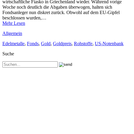
wirtschaftliche Fiasko in Griechenland wieder. Während vorige
Woche noch deutlich die Abgaben überwogen, halten sich
Fondsanleger nun diskret zurück. Obwohl auf dem EU-Gipfel
beschlossen wurden,…
Mehr Lesen
Allgemein
Edelmetalle
,
Fonds
,
Gold
,
Goldpreis
,
Rohstoffe
,
US-Notenbank
Suche