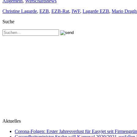
Allgemein
,
Wirtschaftsnews
Christine Lagarde
,
EZB
,
EZB-Rat
,
IWF
,
Lagarde EZB
,
Mario Dragh
Suche
Aktuelles
Corona-Folgen: Erster Jahresverlust für Easyjet seit Firmengr
Gesundheitsminister Spahn will Karneval 2020/2021 ausfallen 