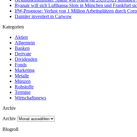
Ryanair will sich Lufthansa-Slots in München und Frankfurt si
IfW-Prognose: Verlust von 1 Million Arbeitsplätzen durch Cor
Daimler investiert in Carwow
Kategorien
Aktien
Allgemein
Banken
Derivate
Dividenden
Fonds
Marketing
Metalle
Münzen
Rohstoffe
Termine
Wirtschaftsnews
Archiv
Archiv
Blogroll