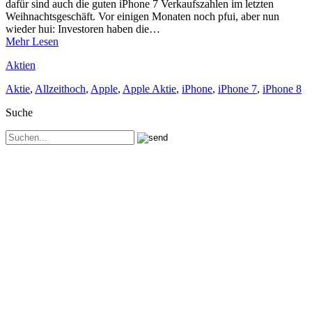
dafür sind auch die guten iPhone 7 Verkaufszahlen im letzten
Weihnachtsgeschäft. Vor einigen Monaten noch pfui, aber nun
wieder hui: Investoren haben die…
Mehr Lesen
Aktien
Aktie
,
Allzeithoch
,
Apple
,
Apple Aktie
,
iPhone
,
iPhone 7
,
iPhone 8
Suche