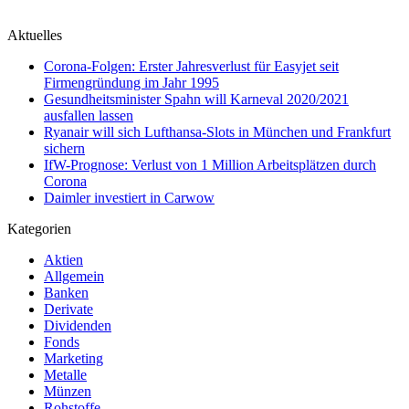
Aktuelles
Corona-Folgen: Erster Jahresverlust für Easyjet seit
Firmengründung im Jahr 1995
Gesundheitsminister Spahn will Karneval 2020/2021
ausfallen lassen
Ryanair will sich Lufthansa-Slots in München und Frankfurt
sichern
IfW-Prognose: Verlust von 1 Million Arbeitsplätzen durch
Corona
Daimler investiert in Carwow
Kategorien
Aktien
Allgemein
Banken
Derivate
Dividenden
Fonds
Marketing
Metalle
Münzen
Rohstoffe