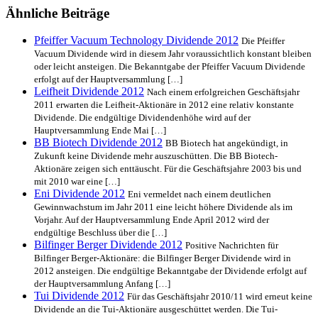
Ähnliche Beiträge
Pfeiffer Vacuum Technology Dividende 2012
Die Pfeiffer
Vacuum Dividende wird in diesem Jahr voraussichtlich konstant bleiben
oder leicht ansteigen. Die Bekanntgabe der Pfeiffer Vacuum Dividende
erfolgt auf der Hauptversammlung […]
Leifheit Dividende 2012
Nach einem erfolgreichen Geschäftsjahr
2011 erwarten die Leifheit-Aktionäre in 2012 eine relativ konstante
Dividende. Die endgültige Dividendenhöhe wird auf der
Hauptversammlung Ende Mai […]
BB Biotech Dividende 2012
BB Biotech hat angekündigt, in
Zukunft keine Dividende mehr auszuschütten. Die BB Biotech-
Aktionäre zeigen sich enttäuscht. Für die Geschäftsjahre 2003 bis und
mit 2010 war eine […]
Eni Dividende 2012
Eni vermeldet nach einem deutlichen
Gewinnwachstum im Jahr 2011 eine leicht höhere Dividende als im
Vorjahr. Auf der Hauptversammlung Ende April 2012 wird der
endgültige Beschluss über die […]
Bilfinger Berger Dividende 2012
Positive Nachrichten für
Bilfinger Berger-Aktionäre: die Bilfinger Berger Dividende wird in
2012 ansteigen. Die endgültige Bekanntgabe der Dividende erfolgt auf
der Hauptversammlung Anfang […]
Tui Dividende 2012
Für das Geschäftsjahr 2010/11 wird erneut keine
Dividende an die Tui-Aktionäre ausgeschüttet werden. Die Tui-