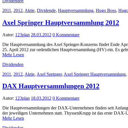
Dividenden
2011
,
2012
,
Aktie
,
Dividende
,
Hauptversammlung
,
Hugo Boss
,
Hugo
Axel Springer Hauptversammlung 2012
Autor:
123plan
28.03.2012
0 Kommentare
Die Hauptversammlung des Axel Springer-Konzerns findet Ende April 2
25. April 2012 zur ordentlichen Hauptversammlung (HV) ein. Es ge
Mehr Lesen
Dividenden
2011
,
2012
,
Aktie
,
Axel Springer
,
Axel Springer Hauptversammlung
,
DAX Hauptversammlungen 2012
Autor:
123plan
18.03.2012
0 Kommentare
Die Hauptversammlungen der DAX-Unternehmen finden seit Anfang d
der jeweiligen Unternehmen statt. ThyssenKrupp ist das erste DAX
Mehr Lesen
Dividenden