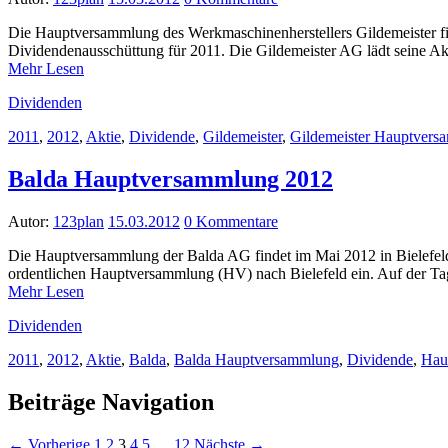
Die Hauptversammlung des Werkmaschinenherstellers Gildemeister fin
Dividendenausschüttung für 2011. Die Gildemeister AG lädt seine 
Mehr Lesen
Dividenden
2011
,
2012
,
Aktie
,
Dividende
,
Gildemeister
,
Gildemeister Hauptvers
Balda Hauptversammlung 2012
Autor:
123plan
15.03.2012
0 Kommentare
Die Hauptversammlung der Balda AG findet im Mai 2012 in Bielefeld 
ordentlichen Hauptversammlung (HV) nach Bielefeld ein. Auf der 
Mehr Lesen
Dividenden
2011
,
2012
,
Aktie
,
Balda
,
Balda Hauptversammlung
,
Dividende
,
Hau
Beiträge Navigation
← Vorherige
1
2
3
4
5
…
12
Nächste →