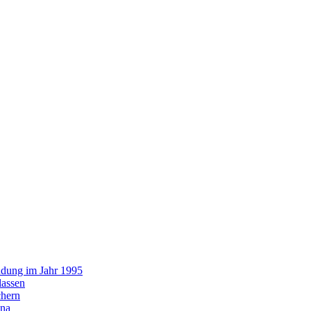
ündung im Jahr 1995
lassen
chern
ona