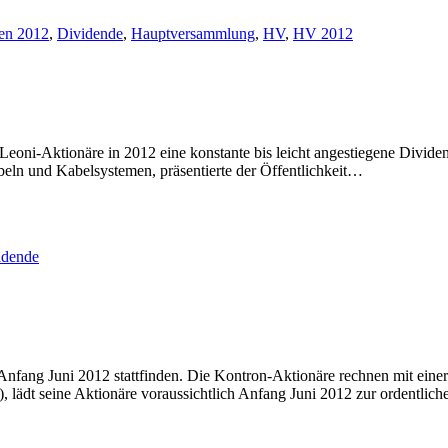
en 2012
,
Dividende
,
Hauptversammlung
,
HV
,
HV 2012
Leoni-Aktionäre in 2012 eine konstante bis leicht angestiegene Divid
eln und Kabelsystemen, präsentierte der Öffentlichkeit…
idende
nfang Juni 2012 stattfinden. Die Kontron-Aktionäre rechnen mit eine
 lädt seine Aktionäre voraussichtlich Anfang Juni 2012 zur ordentlic