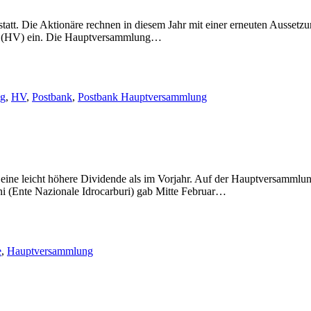
att. Die Aktionäre rechnen in diesem Jahr mit einer erneuten Ausset
ng (HV) ein. Die Hauptversammlung…
ng
,
HV
,
Postbank
,
Postbank Hauptversammlung
ine leicht höhere Dividende als im Vorjahr. Auf der Hauptversammlung
ni (Ente Nazionale Idrocarburi) gab Mitte Februar…
e
,
Hauptversammlung