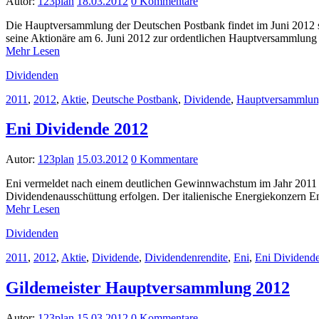
Autor:
123plan
18.03.2012
0 Kommentare
Die Hauptversammlung der Deutschen Postbank findet im Juni 2012 st
seine Aktionäre am 6. Juni 2012 zur ordentlichen Hauptversammlu
Mehr Lesen
Dividenden
2011
,
2012
,
Aktie
,
Deutsche Postbank
,
Dividende
,
Hauptversammlu
Eni Dividende 2012
Autor:
123plan
15.03.2012
0 Kommentare
Eni vermeldet nach einem deutlichen Gewinnwachstum im Jahr 2011 e
Dividendenausschüttung erfolgen. Der italienische Energiekonzern E
Mehr Lesen
Dividenden
2011
,
2012
,
Aktie
,
Dividende
,
Dividendenrendite
,
Eni
,
Eni Dividend
Gildemeister Hauptversammlung 2012
Autor:
123plan
15.03.2012
0 Kommentare