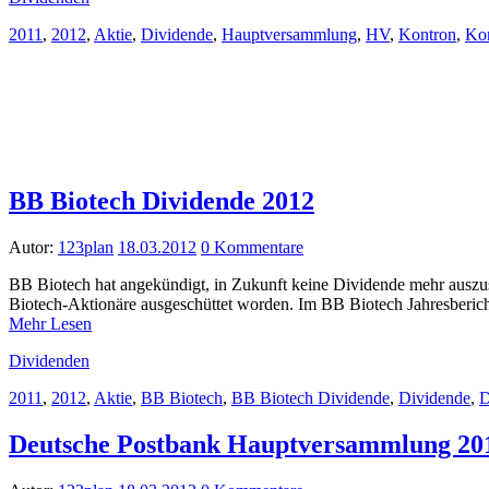
2011
,
2012
,
Aktie
,
Dividende
,
Hauptversammlung
,
HV
,
Kontron
,
Ko
BB Biotech Dividende 2012
Autor:
123plan
18.03.2012
0 Kommentare
BB Biotech hat angekündigt, in Zukunft keine Dividende mehr auszus
Biotech-Aktionäre ausgeschüttet worden. Im BB Biotech Jahresber
Mehr Lesen
Dividenden
2011
,
2012
,
Aktie
,
BB Biotech
,
BB Biotech Dividende
,
Dividende
,
D
Deutsche Postbank Hauptversammlung 20