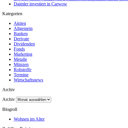
Daimler investiert in Carwow
Kategorien
Aktien
Allgemein
Banken
Derivate
Dividenden
Fonds
Marketing
Metalle
Münzen
Rohstoffe
Termine
Wirtschaftsnews
Archiv
Archiv
Blogroll
Wohnen im Alter