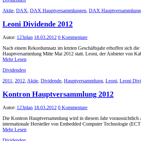
Aktie
,
DAX
,
DAX Hauptversammlungen
,
DAX Hauptversammlung
Leoni Dividende 2012
Autor:
123plan
18.03.2012
0 Kommentare
Nach einem Rekordumsatz im letzten Geschäftsjahr erhoffen sich die 
Hauptversammlung Mitte Mai 2012 statt. Leoni, der Anbieter von Kab
Mehr Lesen
Dividenden
2011
,
2012
,
Aktie
,
Dividende
,
Hauptversammlung
,
Leoni
,
Leoni Div
Kontron Hauptversammlung 2012
Autor:
123plan
18.03.2012
0 Kommentare
Die Kontron Hauptversammlung wird in diesem Jahr voraussichtlich A
internationale Hersteller von Embedded Computer Technologie (ECT),
Mehr Lesen
Dividenden