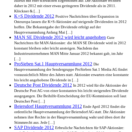
zuletzt mit eher schwachen Ergebnissen auf. Die Aktionäre rechnen
daher in 2012 mit einer etwas geringeren Dividende als in 2011.
Klöckner & […]
K+S Dividende 2012
Positive Nachrichten über Expansion in
Osteuropa lassen die K+S-Aktionäre auf steigende Dividenden in 2012
hoffen. Die Bekanntgabe der Dividende erfolgt auf der
Hauptversammlung Anfang Mai […]
MAN SE Dividende 2012 wird leicht angehoben
Gute
Nachrichten für MAN Aktionäre: die MAN SE Dividende wird in 2012
konstant bleiben oder leicht ansteigen. Nachdem das
Industrieunternehmen MAN Mitte Januar 2012 bekannt gab, im Jahr
[…]
ProSieben Sat.1 Hauptversammlung 2012
Die
Hauptversammlung der Sendergruppe ProSieben Sat.1 Media AG findet
voraussichtlich Mitte des Jahres statt. Aktionäre erwarten eine konstante
bis leicht angehobene Dividende in […]
Deutsche Post Dividende 2012
In 2012 wird für die Aktionäre der
Deutsche Post AG von einer konstanten bis leicht steigenden Dividende
ausgegangen. Die Beihilfe-Entscheidung der EU-Kommission soll laut
Deutscher Post […]
Beiersdorf Hauptversammlung 2012
Ende April 2012 findet die
ordentliche Hauptversammlung der Beiersdorf AG statt. Die Aktionäre
nehmen ihre Rechte in der Hauptversammlung wahr und üben dort ihr
Stimmrecht aus. Jede […]
SAP Dividende 2012
Erfreuliche Nachrichten für SAP-Aktionäre: